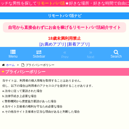
リッチな男性を探して
リモートパパ活
★好きな場所・好きな時間で自由に
リモートパパ活ナビ
自宅から直接会わずにお金を稼げるリモートパパ活紹介サイト
18歳未満利用禁止
[お薦めアプリ]
[新着アプリ]
«
»
Menu
Sidebar
Search
Prev
Next
ホーム
>
プライバシーポリシー
プライバシーポリシー
当サイトは、利用者の個人情報を取得することはありません。
但し、以下の場合は利用者のアクセスログを提供することがあります。
a.法令に従って要請された場合
b.法律手続き上必要な場合
c.警察機関から捜査協力要請があった場合
d.当サイト主催者の権利を守るため必要な場合
e.その他当サイト主催者が正当な理由があると判断した場合