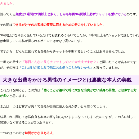
きました
。
誘ってくる
頻度は1週間に2回以上と多く、しかも毎回3時間以上必ずチャットを繋いでいる
のです。
その間は
できるだけそのお客様の要望に応えるための努力をしていました
。
3時間はかなり長く話しているだけでも疲れるくらいでしたが、3時間以上も2ショットで話していれ
ば出演している私が得られるポイントはかなり高いのです。
ですから、どんなに疲れても自分からチャットを中断するということはありませんでした。
一度その男性に
「毎回こんなに長くチャットしていて大丈夫ですか？」
と聞いたことがあるのです
が、その方は
「これだけが楽しみで他にお金使うことがないから」
と言っていました。
大きな出費をかける男性のイメージとは裏腹な本人の美貌
これだけを聞くと、この方は
「働くことが趣味で特に大きな出費がない独身の男性」と想像する方
が多い
と思います。
または、よほど稼ぎが良くて自分が自由に使える分が多いとも思うでしょう。
結局これに関しては私自身も本当の事を知らないままになってしまったのですが、この方に対して
間違いなく言えることが2つあります。
一つめはこの方は
時間がかなりある人
。