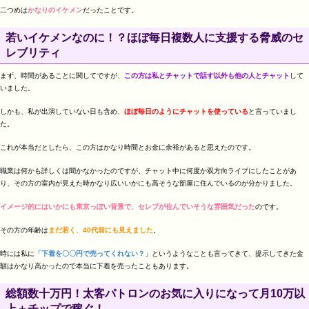
二つめは
かなりのイケメン
だったことです。
若いイケメンなのに！？ほぼ毎日複数人に支援する脅威のセ
レブリティ
まず、時間があることに関してですが、
この方は私とチャットで話す以外も他の人とチャット
して
いました。
しかも、私が出演していない日も含め、
ほぼ毎日のようにチャットを使っている
と言っていまし
た。
これが本当だとしたら、この方はかなり時間とお金に余裕があると思えたのです。
職業は何かも詳しくは聞かなかったのですが、チャット中に何度か双方向ライブにしたことがあ
り、その方の室内が見えた時かなり広いいかにも高そうな部屋に住んでいるのが分かりました。
イメージ的にはいかにも東京っぽい背景で、セレブが住んでいそうな雰囲気だった
のです。
その方の年齢は
まだ若く、40代前にも見えました
。
時には私に
「下着を〇〇円で売ってくれない？」
というようなことも言ってきて、提示してきた金
額はかなり高かったので本当に下着を売ったこともあります。
総額数十万円！太客パトロンのお気に入りになって月10万以
上＋チップで稼ぐ！