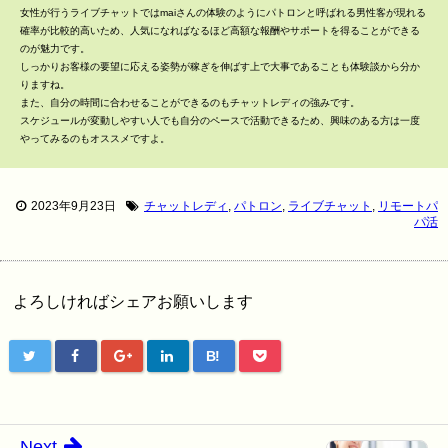
女性が行うライブチャットではmaiさんの体験のようにパトロンと呼ばれる男性客が現れる
確率が比較的高いため、人気になればなるほど高額な報酬やサポートを得ることができる
のが魅力です。
しっかりお客様の要望に応える姿勢が稼ぎを伸ばす上で大事であることも体験談から分か
りますね。
また、自分の時間に合わせることができるのもチャットレディの強みです。
スケジュールが変動しやすい人でも自分のペースで活動できるため、興味のある方は一度
やってみるのもオススメですよ。
2023年9月23日
チャットレディ
,
パトロン
,
ライブチャット
,
リモートパ
パ活
よろしければシェアお願いします
B!
Next