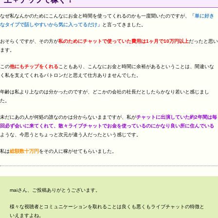
なぜ私なんかのためにこんなにお金と時間を使ってくれるのかも一度聞いたのですが、
「単に好き
なタイプで話しやすいから気に入ってるだけ」
と言ってきました。
おそらくですが、その方が
私のためにチャットで使っていた費用は1ヶ月で10万円以上
だったと思い
ます。
この
他にもチップをくれる
こともあり、こんなにお金と時間に余裕があるということは、間違いな
く私を支えてくれるパトロンだと思えて仕方ありませんでした。
年齢は私より上なのは分かったのですが、どこかの会社の社長だとしたらかなり若いと感じまし
た。
未だにあの人が何処の誰なのかは分からないままですが、私が
チャットに出演していた約2年間は毎
回必ず会いに来てくれて、散々ライブチャットでお金を使っているのにかなり良い所に住んでいる
ような、今思うとちょっと次元が違う人だったという感じです。
私は
総額数十万円
をその人に稼がせてもらいました。
maiさん、ご投稿ありがとうございます。
様々な視聴者とコミュニケーションを取れることは良くも悪くもライブチャットの特徴と
いえますよね。