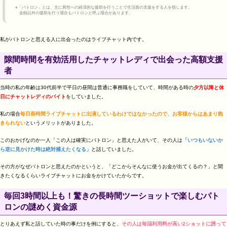
※「パトロン」とは、主に異性への経済的な援助を行うことで生活面の支援をする人を指します。
金銭以外の援助を行う場合もパトロンと呼ぶ場合があります。
私がパトロンと思える人に出会ったのはライブチャット内です。
隙間時間を有効活用したチャットレディで出会った高額支援
者
当時の私の年齢は30代前半で平日の昼間は普通に事務職をしていて、時間がある時の
夕方以降と休
日にチャットレディのバイト
をしていました。
私の場合
毎日長時間ライブチャットに出演しているわけではなかったので、お客様からはあまり飽
きられない
というメリットがありました。
このおかげなのか一人「この人は確実にパトロン」と思えた人がいて、その人は
「いつもいないか
ら逆に見かけた時は絶対捕えたくなる」
と話していました。
その方がなぜパトロンと思えたのかというと、「どこからそんなに使うお金が出てくるの？」と聞
きたくなるくらいライブチャットにお金をかけていたからです。
毎回3時間以上も！驚きの長時間ツーショットで楽しむパト
ロンの謎めく資金源
とりあえず私と話していた時の事だけを例にすると、
その人は毎回利用料が高い2ショットに誘って