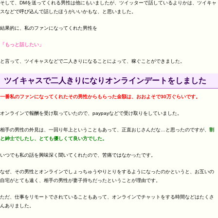
そして、DMを送ってくれる男性は他にもいましたが、ツイッターで話しているよりかは、ツイキャ
スなどで呼び込んで話したほうがいいかもな、と思いました。
結果的に、私のファンになってくれた男性を
「もっと話したい」
と言って、ツイキャスなどで二人きりになることによって、稼ぐことができました。
ツイキャスで二人きりになりオンラインデートをしました
一番私のファンになってくれたその男性からもらった金額は、おおよそで30万ぐらいです。
オンラインで報酬を受け取っていたので、paypayなどで受け取りをしていました。
相手の男性の外見は、一回り年上ということもあって、正直おじさんだな…と思ったのですが、
割
と紳士でしたし、とても優しくて良い方でした。
いつでも私の話を興味深く聞いてくれたので、苦痛ではなかったです。
なぜ、その男性とオンラインでしょっちゅうやりとりをするようになったのかというと、お互いの
自宅がとても遠く、相手の男性が妻子持ちだったということが理由です。
ただ、仕事をリモートでされていることもあって、オンラインでチャットをする時間などはたくさ
んありました。