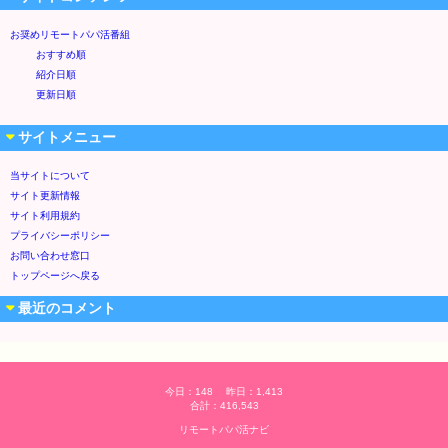
お奨めリモートパパ活番組
おすすめ順
紹介日順
更新日順
サイトメニュー
当サイトについて
サイト更新情報
サイト利用規約
プライバシーポリシー
お問い合わせ窓口
トップページへ戻る
最近のコメント
今日：148 昨日：1,413
合計：416,543
リモートパパ活ナビ