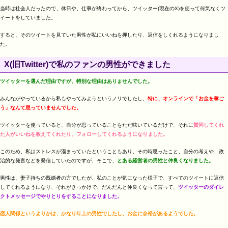
当時は社会人だったので、休日や、仕事が終わってから、ツイッター(現在のX)を使って何気なくツ
イートをしていました。
すると、そのツイートを見ていた男性が私にいいねを押したり、返信をしくれるようになりまし
た。
X(旧Twitter)で私のファンの男性ができました
ツイッターを選んだ理由ですが、特別な理由はありませんでした。
みんながやっているから私もやってみようというノリでしたし、
特に、オンラインで「お金を稼ご
う」なんて思っていませんでした。
ツイッターを使っていると、自分が思っていることをただ呟いているだけで、それに
賛同してくれ
た人がいいねを教えてくれたり、フォローしてくれるようになりました。
このため、私はストレスが溜まっていたということもあり、その時思ったこと、自分の考えや、政
治的な発言などを発信していたのですが、そこで、
とある経営者の男性と仲良くなりました。
男性は、妻子持ちの既婚者の方でしたが、私のことが気になった様子で、すべてのツイートに返信
してくれるようになり、それがきっかけで、だんだんと仲良くなって言って、
ツイッターのダイレ
クトメッセージでやりとりをすることになりました。
恋人関係というよりかは、かなり年上の男性でしたし、お金に余裕があるようでした。