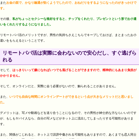
また
お金の面で、かなり融通が効くようでしたので、おねだりをするようになったのがきっかけで
す。
その後、
私がちょっとセクシーな格好をすると、チップをくれたり、プレゼントという形でお小遣
いをくれたりするようになりました。
リモートパパ活のメリットですが、男性の気持ちさえこちらでキープしておけば、まとまったお小
遣いをもらえるということです。
リモートパパ活は実際に会わないので安心だし、すぐ逃げら
れる
そして、
はっきりいって嫌になればいつでも逃げることができますので、精神的にもあまり負担が
かかりません。
そして、オンラインだと、実際に会う必要がないので、触られることがありません。
また、
いつでも自由な時間にオンラインデートができるという点が大きなメリットだと思いまし
た。
デメリットは、写メや動画などを送り合うことになるので、その男性が紳士的な方ならいいのです
が、もしもヤバイ人なら、自分の写メなどがネット上に流出してしまったりする可能性がありま
す。
また、関係がこじれると、ネット上で誹謗中傷される可能性もありますので、あくまでも恋人同士