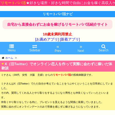
パパ活
★好きな場所・好きな時間で自由にお金を稼ぐ高収入ゲット♪今
リモートパパ活ナビ
自宅から直接会わずにお金を稼げるリモートパパ活紹介サイト
18歳未満利用禁止
[お薦めアプリ]
[新着アプリ]
«
»
Menu
Sidebar
Search
Prev
Next
ホーム
>
X（旧Twitter）でオンライン恋人を作って実際に会わずに稼いだ体
験談
ミナさん（39代 女性 大阪 主婦）からの
リモートパパ活
の投稿体験談です。
ミナさんはX（旧Twitter）でただ自分が考えていることをつぶやくということを日常的にしていま
した。
その内、賛同してくれる人とやり取りをするようになり男性とも仲良くなっていったといいま
す。
仲良くやり取りをしている内に、プレゼントを貰えるような関係に発展していきました。
実際に会わずにオンラインデートのみで苦痛を感じずに稼げるようになっていきます。