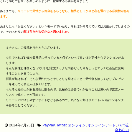
という感じでお互いが楽しめるように、配慮する必要がありました。
あくまでも、
リモートで男性からお金をもらうなら、相手としっかりと心を通わせる必要性があり
ます。
あまりにも「お金ください」というモードでいたり、そればかり考えていては見抜かれてしまうの
で、そのあたりの
駆け引きが大切だなと思いました。
ミナさん、ご投稿ありがとうございます。
女性であればSNSを日常的に使っていると必ずといって良いほど男性からアクションがあ
ります。
そんな男性と仲良くなっていけば恋愛チックな内容だったりちょっとエッチな会話に発展
することもあるでしょう。
抵抗が無ければ、そんな男性たちとやりとりを続けることで男性側も嬉しくなりプレゼン
トを送ってくれる人は多くいます。
もちろん経済力がある男性に限るので、見極めは必要ですが会うことは無いのでほぼノー
リスクで稼ぐことが可能です。
リモートパパ活しやすいサイトなどもあるので、気になる方はリモートパパ活ランキング
を参考にしてください。
2024年7月23日
PayPay
,
Twitter
,
オンライン
,
オンラインデート
,
パパ活
,
会わない