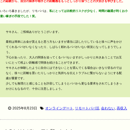
この経験から、自分の限界や相手との距離感をもっとしっかり保つことの大切さを学びました。
いろいろ書きましたが、リモパパは、
私にとっては比較的リスクが少なく、時間の融通が利くお小
遣い稼ぎの手段でした！笑。
サキさん、ご投稿ありがとうございます。
最初は簡単にお金が貰えると思う方もいますが適当に話したりしていると徐々に声をかけ
てくれるパパがいなくなったり、しばらく頼れるパパがいない状況になってしまうでしょ
う。
下心があったり、大人の関係を迫ってくるパパもいますがしっかりと向きあうことでお互
いにとって程よい距離感で関係を続けることができます。
サキさんが体験したように自分にはできないことを望んでくる場合はいきなり切るのでは
なく、徐々に距離を置いたりしっかりと気持ちを伝えトラブルに繋がらないようにする配
慮が重要です。
少しでも無理だと感じることを許容してしまうとパパから更なる要求をされてしまうきっ
かけにもなるので、十分に注意しましょう。
2025年8月23日
オンラインデート
,
リモートパパ活
,
会わない
,
高収入