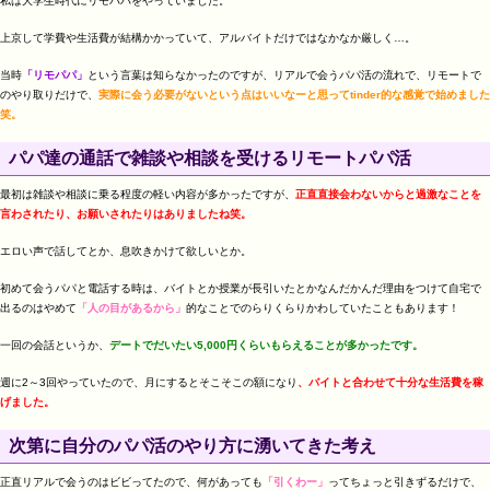
私は大学生時代にリモパパをやっていました。
上京して学費や生活費が結構かかっていて、アルバイトだけではなかなか厳しく…。
当時
「リモパパ」
という言葉は知らなかったのですが、リアルで会うパパ活の流れで、リモートで
のやり取りだけで、
実際に会う必要がないという点はいいなーと思ってtinder的な感覚で始めました
笑。
パパ達の通話で雑談や相談を受けるリモートパパ活
最初は雑談や相談に乗る程度の軽い内容が多かったですが、
正直直接会わないからと過激なことを
言わされたり、お願いされたりはありましたね笑。
エロい声で話してとか、息吹きかけて欲しいとか。
初めて会うパパと電話する時は、バイトとか授業が長引いたとかなんだかんだ理由をつけて自宅で
出るのはやめて
「人の目があるから」
的なことでのらりくらりかわしていたこともあります！
一回の会話というか、
デートでだいたい5,000円くらいもらえることが多かったです。
週に2～3回やっていたので、月にするとそこそこの額になり
、バイトと合わせて十分な生活費を稼
げました。
次第に自分のパパ活のやり方に湧いてきた考え
正直リアルで会うのはビビってたので、何があっても
「引くわー」
ってちょっと引きずるだけで、