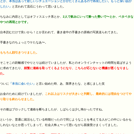
とか、本当はあって欲しいシチュエーションとかがたくさんあるので再現したい。もっと深い話が
したい」
と言われて流石にうわって思いました。
ちなみに内容としてはオフィスエッチ系とか、
2人で飲みにいって酔った勢いで〜とか、ベタベタな
やつの再現とかです。
台本読むだけで良いから！とか言われて、書き途中の手書きの原稿の写真送られてきた。
手書きなのちょっとウケたなあ〜。
もちろん顔引きつりました。
そこそこの距離感でやりとりは続けていましたが、私とのオンラインチャットの時間を延ばすよう
に求めてきたり、
頻繁に連絡を取ってくるようになり、こちらが応じないと機嫌が悪くなりまし
た。
ついに
「本当に会いたい」
と言い始めた時、あ、限界きたな、と感じました笑
お金のために続けていましたが、
これ以上はリスクが大きいと判断し、最終的には理由をつけてや
り取りを終わらせました。
その後はブロックして連絡を断ちましたが、しばらくは少し怖かったですね。
というか、普通に就活もしている時期だったので同じようなことを考えてる人がこの中にいるかも
しれないなとか思ってしまって、社会人怖ぇ〜って思いながら面接受けまくってました。