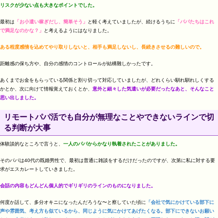
リスクが少ない点も大きなポイントでした。
最初は
「お小遣い稼ぎだし、簡単そう」
と軽く考えていましたが、続けるうちに
「パパたちはこれ
で満足なのかな？」
と考えるようにはなりました。
ある程度感情を込めてやり取りしないと、相手も満足しないし、長続きさせるの難しいので。
距離感の保ち方や、自分の感情のコントロールが結構難しかったです。
あくまでお金をもらっている関係と割り切って対応していましたが、どれくらい馴れ馴れしくする
かとか、次に向けて情報覚えておくとか、
意外と細々した気遣いが必要だったなあと、そんなこと
思い出しました。
リモートパパ活でも自分が無理なことやできないラインで切
る判断が大事
体験談的なところで言うと、
一人のパパからかなり執着されたことがありました。
そのパパは40代の既婚男性で、最初は普通に雑談をするだけだったのですが、次第に私に対する要
求がエスカレートしていきました。
会話の内容もどんどん個人的でギリギリのラインのものになりました。
何度か話して、多分オキニになったんだろうな〜と察していた頃に
「会社で気にかけている部下に
声や雰囲気、考え方も似ているから、同じように気にかけてあげたくなる。部下にできないお願い