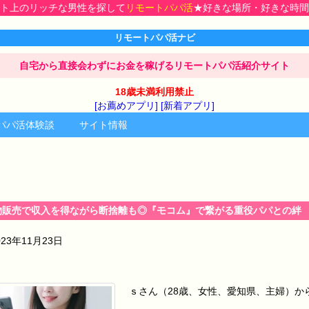
上のリッチな男性を探して
リモートパパ活
★好きな場所・好きな時間で自由
リモートパパ活ナビ
自宅から直接会わずにお金を稼げるリモートパパ活紹介サイト
18歳未満利用禁止
[お薦めアプリ]
[新着アプリ]
パパ活体験談
サイト情報
物販売で収入を得ながら断捨離も◎『モコム』で繋がる重役パパとの絆
023年11月23日
ｓさん（28歳、女性、愛知県、主婦）か