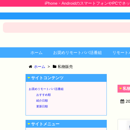
iPhone・AndroidのスマートフォンやPCでネット
ホーム
お奨めリモートパパ活番組
リモート
ホーム
>
私物販売
サイトコンテンツ
私
お奨めリモートパパ活番組
おすすめ順
紹介日順
2
更新日順
サイトメニュー